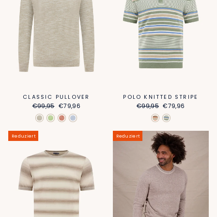
CLASSIC PULLOVER
POLO KNITTED STRIPE
Normaler
Sonderpreis
Normaler
Sonderpreis
€99,95
€79,96
€99,95
€79,96
Preis
Preis
Reduziert
Reduziert