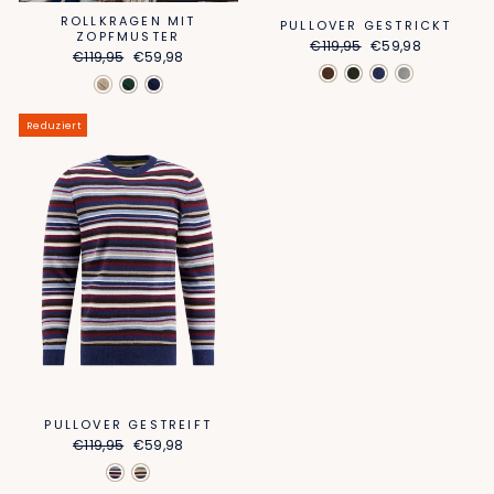
ROLLKRAGEN MIT
PULLOVER GESTRICKT
ZOPFMUSTER
Normaler
Sonderpreis
€119,95
€59,98
Normaler
Sonderpreis
€119,95
€59,98
Preis
Preis
Reduziert
PULLOVER GESTREIFT
Normaler
Sonderpreis
€119,95
€59,98
Preis