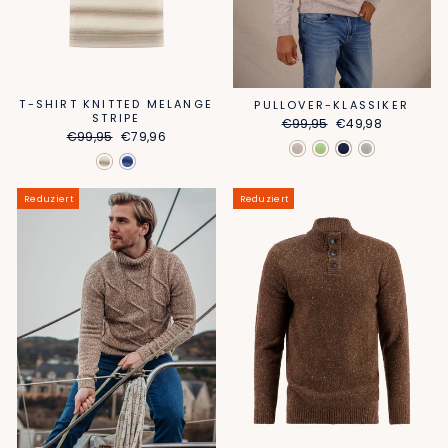
T-SHIRT KNITTED MELANGE
PULLOVER-KLASSIKER
STRIPE
Normaler
Sonderpreis
€99,95
€49,98
Normaler
Sonderpreis
€99,95
€79,96
Preis
Preis
Reduziert
Reduziert