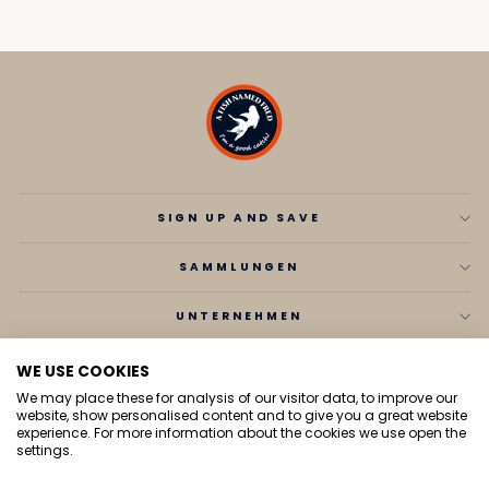
SIGN UP AND SAVE
SAMMLUNGEN
UNTERNEHMEN
CONTACT
WE USE COOKIES
We may place these for analysis of our visitor data, to improve our
SPRACHE
Deutsch
website, show personalised content and to give you a great website
experience. For more information about the cookies we use open the
settings.
© 2026 A fish named Fred