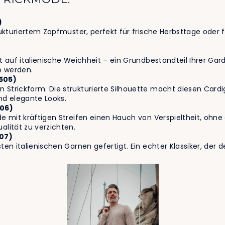
)
trukturiertem Zopfmuster, perfekt für frische Herbsttage oder
ft auf italienische Weichheit – ein Grundbestandteil Ihrer Ga
n werden.
.505)
 Strickform. Die strukturierte Silhouette macht diesen Cardi
nd elegante Looks.
506)
ode mit kräftigen Streifen einen Hauch von Verspieltheit, ohn
alität zu verzichten.
507)
ten italienischen Garnen gefertigt. Ein echter Klassiker, der d