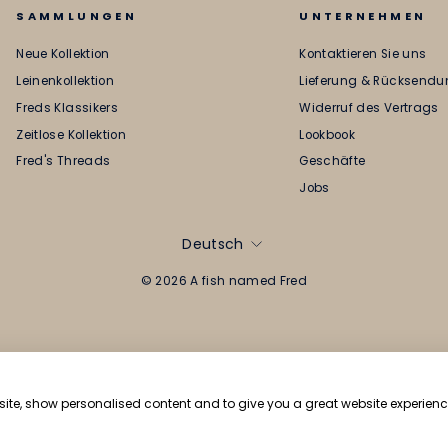
SAMMLUNGEN
UNTERNEHMEN
Neue Kollektion
Kontaktieren Sie uns
Leinenkollektion
Lieferung & Rücksend
Freds Klassikers
Widerruf des Vertrags
Zeitlose Kollektion
Lookbook
Fred's Threads
Geschäfte
Jobs
SPRACHE
Deutsch
© 2026 A fish named Fred
bsite, show personalised content and to give you a great website experienc