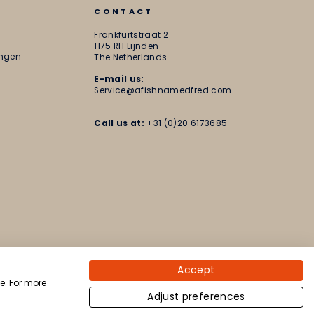
CONTACT
Frankfurtstraat 2
1175 RH Lijnden
ungen
The Netherlands
E-mail us:
Service@afishnamedfred.com
Call us at:
+31 (0)20 6173685
Accept
e. For more
Adjust preferences