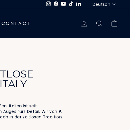
SPRACH
Deutsch
Instagram
Facebook
YouTube
TikTok
LinkedIn
EINLOGGEN
SUCHE
EIN
CONTACT
ITLOSE
ITALY
. Italien ist seit
 Auges fürs Detail. Wir von
A
ch in der zeitlosen Tradition