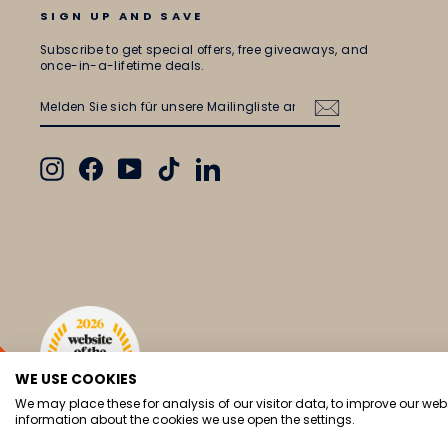
SIGN UP AND SAVE
Subscribe to get special offers, free giveaways, and
once-in-a-lifetime deals.
MELDEN
ABONNIEREN
SIE
SICH
FÜR
UNSERE
MAILINGLISTE
Instagram
Facebook
YouTube
TikTok
LinkedIn
AN
WE USE COOKIES
We may place these for analysis of our visitor data, to improve our we
5% OFF
information about the cookies we use open the settings.