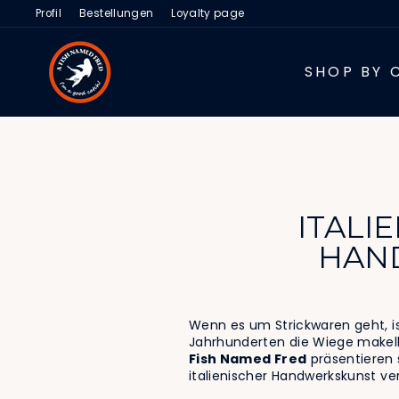
Direkt
Profil
Bestellungen
Loyalty page
zum
Inhalt
SHOP BY 
ITALI
HAND
Wenn es um Strickwaren geht, ist
Jahrhunderten die Wiege makello
Fish Named Fred
präsentieren 
italienischer Handwerkskunst ver